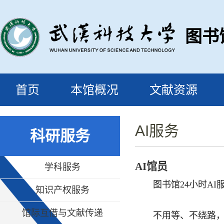
图书
首页
本馆概况
文献资源
AI服务
科研服务
AI馆员
学科服务
图书馆24小时A
知识产权服务
馆际互借与文献传递
不用等、不绕路，