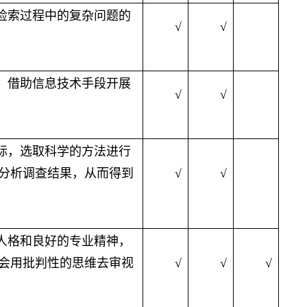
检索
过程中的复杂问题的
√
√
，借助信息技术手段开展
√
√
际，选取科学
的
方法进行
分析调查结果，从而得到
√
√
人格和良好的
专业
精神，
会用批判性的思维去审视
√
√
√