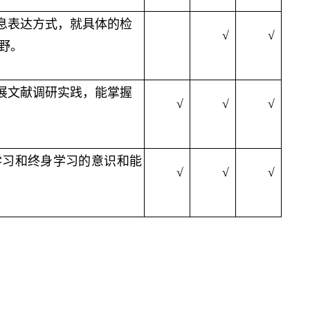
息表达方式，就具体的
检
√
√
野
。
展
文献调研
实践，能掌握
√
√
√
学习和终身学习的意识和能
√
√
√