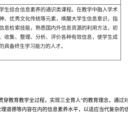
学生综合信息素养的通识类课程。
在教学中融入
学术
神、优秀文化传统等元素
，
唤醒大学生信息意识，指
信息检索
技能
，熟悉
国内外
信息资源的利用方法，初
、收集、
整理、分析
、
评价
各种有效信息，使
学生
成
的具备
终生学习能力的人才。
贯穿教育教学全过程，实现
三全育人”的教育理念，
通过
伦理道德等内容
在内的
信息素养
水平
，
以适应当代复杂的