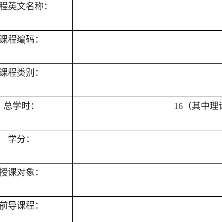
程英文名称：
课程编码：
课程类别：
总学时：
16
（其中
理
学分：
授课对象：
前导课程：