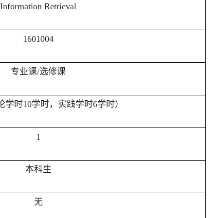
Information
Retrieval
1601004
专业课
/选修课
论学时
10
学时，
实践学时
6
学时）
1
本科生
无