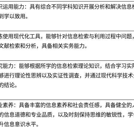
知识运用能力：具有综合不同学科知识开展分析和解决
信息
到学以致用。
练使用现代化工具，能够针对
信息检索与利用过程中
问题
文献检索和分析，具备
相关实务
能力。
研究能力：能够根据所学的
信息检索
理论知识，结合
学习
实
够进行理论性思辨以及实证性调查，并通过现代科学技术
的结论。
业
素养：具备丰富的
信息
素养和社会责任感，具备健全的
的
信息
道德和
专业
品质，以及
时刻保持思维的敏锐性，学
升信息意识水平。