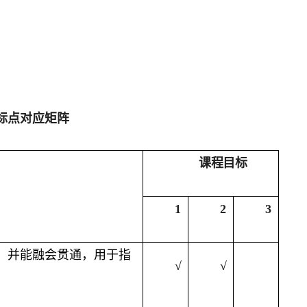
标点对应矩阵
课程目标
1
2
3
，并能融会贯通，用于指
√
√