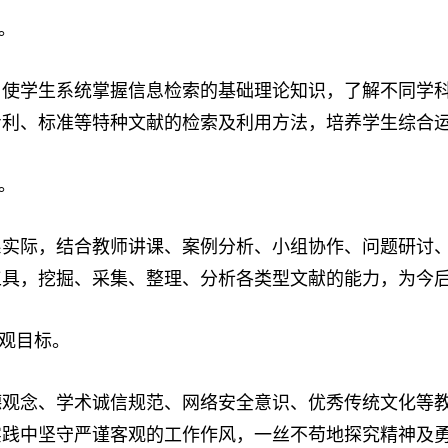
。
，使学生
系统掌握
信息
检索的基础
理论
知识
，
了解
不同学
专利、标准等特种文献的检索及利用
方法
，
培养学生综合
。
系实际，结合教师讲课、案例分析、小组
协作、问题研讨
工具，
挖掘、采集、整理
、
分析各类型文献的能力
，
为今
观目标。
德观念、学术诚信规范、网络安全意识、优秀传统文化等
实践中坚守严谨客观的工作作风，一丝不苟地探究精神及