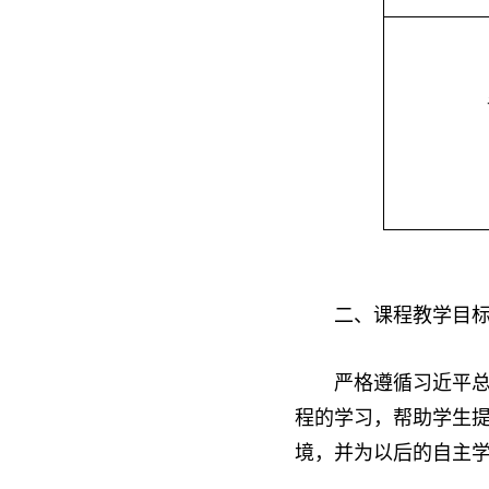
二、
课程
教学目
严格遵循习近平总
程的学习，
帮助学生
境
，
并
为以后
的自主