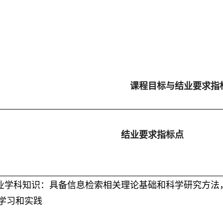
课程目标与
结业
要求指
结业
要
求
指
标
点
业学科知识：具备
信息检索相关
理论基础和科学研究方法
学习和实践