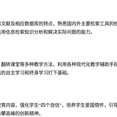
科
文献及相应
数据库
的特点
，
熟悉
国内
外
主要检索工具
的
运用信息检索知识分析和解决实际问题的能力。
、翻转课堂
等多
种教学
方法，
利用各种现代化教学辅助手
后的
自主
学习和
终身学习
打下基础。
教育
内容，
强化学生“四个自信”，培养学生爱国情怀
，
引
勇攀高峰的创新精神。