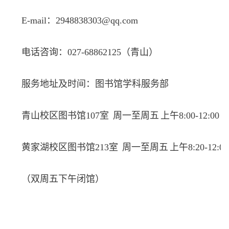
E-mail：2948838303@qq.com
电话咨询：
027-
68862125（青山）
服务地址
及时间
：图书馆学科服务部
青山校区图书馆107室
周一至周五
上午8
:
00
-
12
:
00 
黄家湖
校区图书馆
21
3
室
周一至周五
上午8
:2
0
-
12
:
0
（双周五
下午闭馆
）