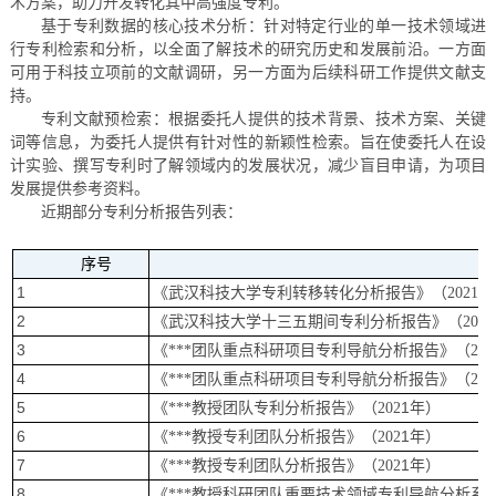
术方案，助力开发转化其中高强度专利。
基于专利数据的核心技术分析：针对特定行业的单一技术领域进
行专利检索和分析，以全面了解技术的研究历史和发展前沿。一方面
可用于科技立项前的文献调研，另一方面为后续科研工作提供文献支
持。
专利文献预检索：根据委托人提供的技术背景、技术方案、关键
词等信息，为委托人提供有针对性的新颖性检索。旨在使委托人在设
计实验、撰写专利时了解领域内的发展状况，减少盲目申请，为项目
发展提供参考资料。
近期部分专利分析报告列表：
序号
1
《武汉科技大学专利转移转化分析报告》（
2021年
2
《武汉科技大学十三五期间专利分析报告》（
202
3
2
《
***团队重点科研项目专利导航分析报告》（20
4
2
《
***团队重点科研项目专利导航分析报告》（20
5
团队
1
年）
《
***教授
专利分析报告》（
202
6
团队
1
年
）
《
***教授专利
分析报告》（
202
7
团队
1
年
）
《
***教授专利
分析报告》（
202
8
《
***教授科研团队重要技术领域专利导航分析系列