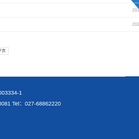
202
202
下页
03334-1
Tel：027-68862220