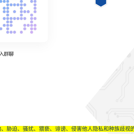
动、胁迫、骚扰、猥亵、诽谤、侵害他人隐私和种族歧视