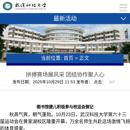
最新活动
当前位置:
首页
>
正文
拼搏赛场展风采 团结协作聚人心
发布日期：2025年10月29日 11:53 发布者： 点击：
267
图书馆健儿积极参与校运会侧记
秋高气爽，朝气蓬勃。
10
月
23
日，武汉科技大学第六十三
届运动会在黄家湖校区隆重开幕，万余名师生共赴这场激情飞扬
的体育盛宴。