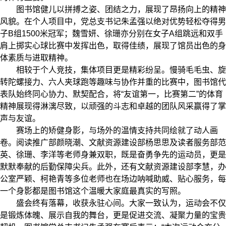
图书馆健儿以拼搏之姿、团结之力，展现了昂扬向上的精神
风貌。在个人项目中，党总支书记朱孟强以绝对优势轻松夺得男
子
B
组
1500
米冠军；魏雪妍、徐珊亦分别在女子
A
组跳远和双手
肩上掷实心球比赛中发挥出色，取得佳绩，展现了馆员出色的身
体素质与进取精神。
相较于个人竞技，集体项目更是精彩纷呈。慢骑毛毛虫、旋
转陀螺接力、六人夹球跑等趣味与协作并重的比赛中，图书馆代
表队始终同心协力、默契配合，将“友谊第一，比赛第二”的体育
精神展现得淋漓尽致，以顽强的斗志和卓越的团队风采赢得了掌
声与友谊。
赛场上的矫健身影，与场外的温情支持共同绘就了动人画
卷。阅读推广部颜晓潮、文献资源建设部杨思思及读者服务部范
英、徐珊、李洋等老师身兼双职，既是奋勇争先的运动员，更是
默默奉献的后勤保障尖兵。此外，还有文献资源建设部李慧，办
公室严颖、柯艳青等多位老师也在场边呐喊助威、贴心服务，每
一个身影都是图书馆这个温暖大家庭最真实的写照。
盛会终有落幕，收获永驻心间。大家一致认为，运动会不仅
是锻炼体魄、展示自我的舞台，更是促进交流、凝聚力量的宝贵